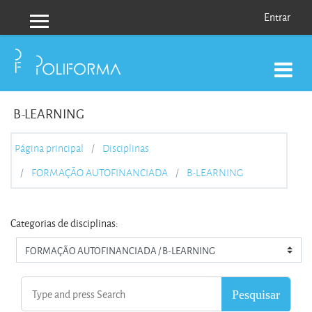
Ir para o conteúdo principal
Entrar
Painel lateral
B-LEARNING
Página principal
Disciplinas
FORMAÇÃO AUTOFINANCIADA
B-LEARNING
Categorias de disciplinas: