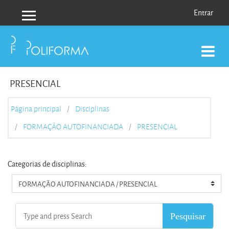
Ir para o conteúdo principal
Entrar
Painel lateral
PRESENCIAL
Página principal
Disciplinas
FORMAÇÃO AUTOFINANCIADA
PRESENCIAL
Categorias de disciplinas: